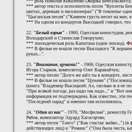
*** роль Николая Коваленко (Жоржа Бенгальского)
*** автор текста и исполнитель песен "Куплеты Бенг
цветах, деревьях и миллионерах" ("В томленье одинок
"Цыганская песня" ("Камнем грусть весит на мне, 
*** На одном из концертов Высоцкий говорил, что
22.
"Белый взрыв"
- 1969, Одесская киностудия, р
Володарский и Станислав Говорухин;
*** эпизодическая роль Капитана (один эпизод).
Фо
*** В фильм не вошли песни Высоцкого "К вершине"
руках...".
23.
"Внимание, цунами!"
- 1969, Одесская киност
Игорь Старков, композитор Олег Каравайчук;
*** автор песни "Долго же шёл ты в концерте, листо
*** В фильм не вошла песня "Цунами" ("Пословица 
(книга "Владимир Высоцкий: Ах, сколько ж я не пел.
"При всякой погоде, раз надо так надо..." и "Вот н
информация не подтверждена. Как известно, эти пе
"Последний парад" и именно там исполнялись.
24.
"Один из нас"
- 1970, "Мосфильм", режиссёр Г
Рябов, композитор Эдуард Хагагортян;
*** автор песен "Танго" ("Как счастье зыбко...") 
действующих лиц) и "Романс" ("Она была чиста, как