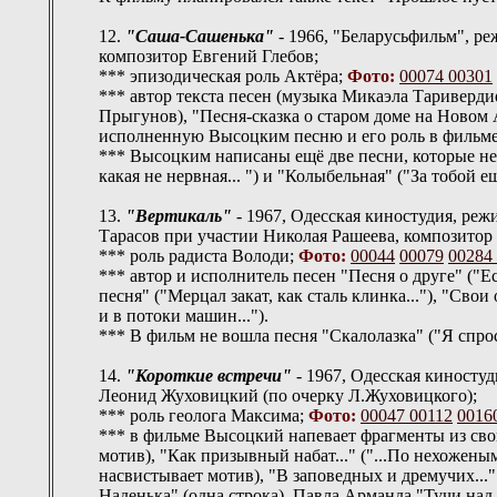
12.
"Саша-Сашенька"
- 1966, "Беларусьфильм", ре
композитор Евгений Глебов;
*** эпизодическая роль Актёра;
Фото:
00074
00301
*** автор текста песен (музыка Микаэла Таривердиев
Прыгунов), "Песня-сказка о старом доме на Новом А
исполненную Высоцким песню и его роль в фильме 
*** Высоцким написаны ещё две песни, которые не 
какая не нервная... ") и "Колыбельная" ("За тобой е
13.
"Вертикаль"
- 1967, Одесская киностудия, реж
Тарасов при участии Николая Рашеева, композитор
*** роль радиста Володи;
Фото:
00044
00079
00284
*** автор и исполнитель песен "Песня о друге" ("Есл
песня" ("Мерцал закат, как сталь клинка..."), "Сво
и в потоки машин...").
*** В фильм не вошла песня "Скалолазка" ("Я спроси
14.
"Короткие встречи"
- 1967, Одесская киносту
Леонид Жуховицкий (по очерку Л.Жуховицкого);
*** роль геолога Максима;
Фото:
00047
00112
0016
*** в фильме Высоцкий напевает фрагменты из свои
мотив), "Как призывный набат..." ("...По нехожен
насвистывает мотив), "В заповедных и дремучих..." 
Наденька" (одна строка), Павла Арманда "Тучи на