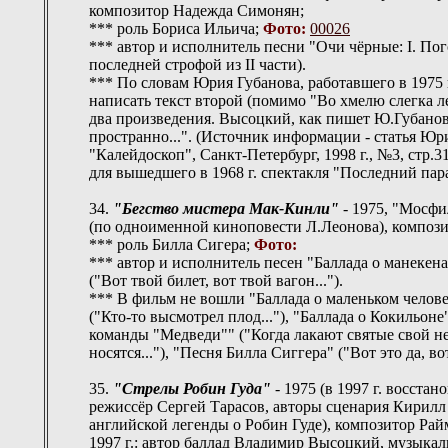
композитор Надежда Симонян;
*** роль Бориса Ильича;
Фото:
00026
*** автор и исполнитель песни "Очи чёрные: I. Погон
последней строфой из II части).
*** По словам Юрия Губанова, работавшего в 1975
написать текст второй (помимо "Во хмелю слегка л
два произведения. Высоцкий, как пишет Ю.Губанов
пространно...". (Источник информации - статья Юр
"Калейдоскоп", Санкт-Петербург, 1998 г., №3, стр.3
для вышедшего в 1968 г. спектакля "Последний пар
34.
"Бегство мистера Мак-Кинли"
- 1975, "Мосфи
(по одноименной киноповести Л.Леонова), композ
*** роль Билла Сигера;
Фото:
*** автор и исполнитель песен "Баллада о манекенах
("Вот твой билет, вот твой вагон...").
*** В фильм не вошли "Баллада о маленьком человек
("Кто-то высмотрел плод..."), "Баллада о Кокильо
команды "Медведи"" ("Когда лакают святые свой не
носятся..."), "Песня Билла Сиггера" ("Вот это да, во
35.
"Стрелы Робин Гуда"
- 1975 (в 1997 г. восста
режиссёр Сергей Тарасов, авторы сценария Кирилл
английской легенды о Робин Гуде), композитор Рай
1997 г.: автор баллад Владимир Высоцкий, музыкал