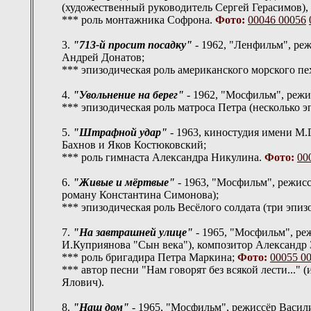
(художественный руководитель Сергей Герасимов),
*** роль монтажника Софрона.
Фото:
00046
00056
3.
"713-й просит посадку"
- 1962, "Ленфильм", ре
Андрей Донатов;
*** эпизодическая роль американского морского пе
4.
"Увольнение на берег"
- 1962, "Мосфильм", режи
*** эпизодическая роль матроса Петра (несколько э
5.
"Штрафной удар"
- 1963, киностудия имени М.
Бахнов и Яков Костюковский;
*** роль гимнаста Александра Никулина.
Фото:
00
6.
"Живые и мёртвые"
- 1963, "Мосфильм", режис
роману Константина Симонова);
*** эпизодическая роль Весёлого солдата (три эпиз
7.
"На завтрашней улице"
- 1965, "Мосфильм", ре
И.Куприянова "Сын века"), композитор Александр З
*** роль бригадира Петра Маркина;
Фото:
00055
0
*** автор песни "Нам говорят без всякой лести...
Ялович).
8.
"Наш дом"
- 1965, "Мосфильм", режиссёр Васил