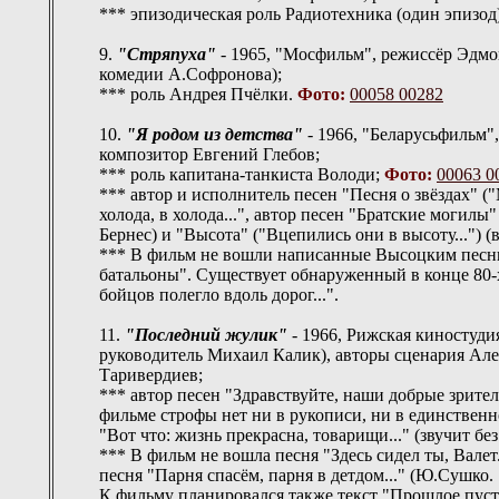
*** эпизодическая роль Радиотехника (один эпизод
9.
"Стряпуха"
- 1965, "Мосфильм", режиссёр Эдмо
комедии А.Софронова);
*** роль Андрея Пчёлки.
Фото:
00058
00282
10.
"Я родом из детства"
- 1966, "Беларусьфильм"
композитор Евгений Глебов;
*** роль капитана-танкиста Володи;
Фото:
00063
0
*** автор и исполнитель песен "Песня о звёздах" ("
холода, в холода...", автор песен "Братские могилы
Бернес) и "Высота" ("Вцепились они в высоту...") (
*** В фильм не вошли написанные Высоцким песни 
батальоны". Существует обнаруженный в конце 80-
бойцов полегло вдоль дорог...".
11.
"Последний жулик"
- 1966, Рижская киностуд
руководитель Михаил Калик), авторы сценария Ал
Таривердиев;
*** автор песен "Здравствуйте, наши добрые зрители
фильме строфы нет ни в рукописи, ни в единственно
"Вот что: жизнь прекрасна, товарищи..." (звучит бе
*** В фильм не вошла песня "Здесь сидел ты, Валет
песня "Парня спасём, парня в детдом..." (Ю.Сушко. 
К фильму планировался также текст "Прошлое пусть 