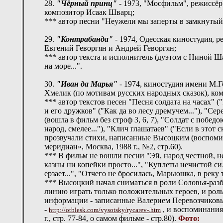
28.
"Чёрный принц"
- 1973, "Мосфильм", режиссёр
композитор Исаак Шварц;
*** автор песни "Неужели мы заперты в замкнутый 
29.
"Контрабанда"
- 1974, Одесская киностудия, 
Евгений Геворгян и Андрей Геворгян;
*** автор текста и исполнитель (дуэтом с Ниной Ш
на море...".
30.
"Иван да Марья"
- 1974, киностудия имени М.Г
Хмелик (по мотивам русских народных сказок), ко
*** автор текстов песен "Песня солдата на часах" (
и его дружков" ("Как да во лесу дремучем..."), "Се
(вошла в фильм без строф 3, 6, 7), "Солдат с побед
народ, смелее..."), "Клич глашатаев" ("Если в этот
прозвучали стихи, написанные Высоцким (воспоми
меридиан», Москва, 1988 г., №2, стр.60).
*** В фильм не вошли песни "Эй, народ честной, нез
казны ни копейки просто...", "Куплеты нечистой сил
ерзает...", "Отчего не бросилась, Марьюшка, в реку т
*** Высоцкий начал сниматься в роли Соловья-разбо
линию играть только положительных героев, и рол
информации - записанные Валерием Перевозчиков
-
, и воспоминания
http://otblesk.com/vysotsky/rycarev-.htm
г., стр. 77-84, о самом фильме - стр.80).
Фото: