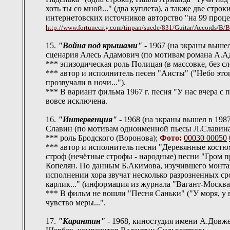
хоть ты со мной..." (два куплета), а также две стр
интернетовских источников авторство "на 99 проц
http://www.fortunecity.com/tinpan/suede/831/Guitar/Accords/B/
15.
"Война под крышами"
- 1967 (на экраны вышел
сценария Алесь Адамович (по мотивам романа А.А
*** эпизодическая роль Полицая (в массовке, без сл
*** автор и исполнитель песен "Аисты" ("Небо этог
прозвучали в ночи...").
*** В вариант фильма 1967 г. песня "У нас вчера с п
вовсе исключена.
16.
"Интервенция"
- 1968 (на экраны вышел в 1987
Славин (по мотивам одноименной пьесы Л.Славина
*** роль Бродского (Воронова);
Фото:
00030
00050
*** автор и исполнитель песни "Деревянные костюм
строф (нечётные строфы - народные) песни "Гром п
Копелян. По данным Б.Акимова, изучившего монтаж
исполнении хора звучат несколько разрозненных с
карлик..." (информация из журнала "Вагант-Москва",
*** В фильм не вошли "Песня Саньки" ("У моря, у п
чувство меры...".
17.
"Карантин"
- 1968, киностудия имени А.Довж