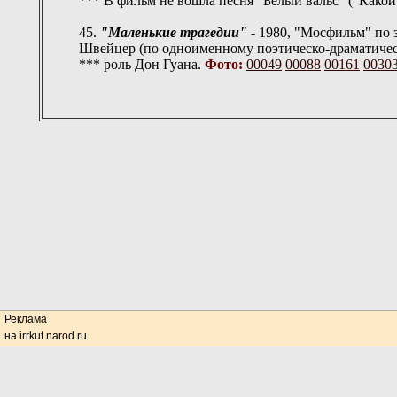
*** В фильм не вошла песня "Белый вальс" ("Какой б
45.
"Маленькие трагедии"
- 1980, "Мосфильм" по 
Швейцер (по одноименному поэтическо-драматиче
*** роль Дон Гуана.
Фото:
00049
00088
00161
0030
Реклама
на irrkut.narod.ru