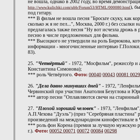
не вошла, однако в 2002 году, во время демонстра
), б
http://www.kulichki.com/ubb/Forum53/HTML/000080.html
под гитару.
*** В фильм не вошла песня "Бросьте скуку, как к
сколько ж я не пел...", Москва, 2000 г.) без ссылк
предлагалась также песня "Ну вот исчезла дрожь в 
песню в числе предложенных для фильма.
*** Высоцкого не утвердили на роль Бирюкова, ко
информации - многочисленные интервью Г.Полоки, 
83).
25.
"Четвёртый"
- 1972, "Мосфильм", режиссёр и
Константина Симонова);
*** роль Четвёртого.
Фото:
00040
00043
00081
0029
26.
"Дела давно минувших дней"
- 1972, "Ленфиль
Червинский при участии Анатолия Безуглова и Юр
*** автор песни "Оплавляются свечи на старинный 
27.
"Плохой хороший человек"
- 1973, "Ленфильм"
А.П.Чехова "Дуэль") (приз "Серебряная пластина" 
произведений на международном кинофестивале в Ч
*** роль фон Корена (премия за лучшую мужскую р
г.).
Фото:
00052
00071
00072
00084
00298