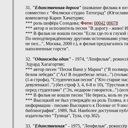
31.
"Единственная дорога"
(название фильма в юг
совместно с "Филмски студио Титоград" (Югослави
композитор Карен Хачатурян;
*** роль шофёра Солодова;
Фото:
00042
00078
*** автор и исполнитель песни "В дорогу - живо! Ил
*** В фильм не вошли песни "Если где-то в глухой н
По неподтверждённому другими источниками утве
не пел...", Москва, 2000 г.), в фильм предлагали
наполненные горсти".
32.
"Одиножды один"
- 1974, "Ленфильм", режисс
Эдуард Хагагортян;
*** автор песен "Песня Вани у Марии" ("Я полмира п
белом лебедях" ("Ах! В поднебесье летал...") (только
(1-я строфа), "Студенческая песня" ("Кто старше нас
девуленьки!..") (без строф 3, 4, 6-8 и 10), "Грустна
перед студентами" ("Эх, недаром говорится...") (и
*** В фильм не вошли песни "Не берись, коль не умее
*** Высоцкий не был утверждён на роль Толяна, в
информации - письмо Высоцкого к Полоке от 9 июл
библиография", 1989, №4. Наиболее доступная публ
издательство "Тулица", Тула, стр.302).
33.
"Единственная"
- 1975, "Ленфильм", режиссё