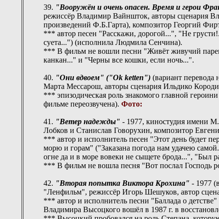
39.
"Вооружён и очень опасен. Время и герои Фр
режиссёр Владимир Вайншток, авторы сценария В
произведений Ф.Б.Гарта), композитор Георгий Фир
*** автор песен "Расскажи, дорогой...", "Не грусти
суета...") (исполнила Людмила Сенчина).
*** В фильм не вошли песни "Живёт живучий парень 
канкан..." и "Черны все кошки, если ночь...".
40.
"Они вдвоем" ("Ok ketten")
(вариант перевода 
Марта Меcсарош, авторы сценария Ильдико Короди,
*** эпизодическая роль знакомого главной героини
фильме переозвучена).
Фото:
41.
"Ветер надежды"
- 1977, киностудия имени М
Лобков и Станислав Говорухин, композитор Евгени
*** автор и исполнитель песен "Этот день будет перв
морю и горам" ("Заказана погода нам удачею самой.
огне да и в море вовеки не сыщете брода...", "Был р
*** В фильм не вошла песня "Вот послал Господь ро
42.
"Вторая попытка Виктора Крохина"
- 1977 (
"Ленфильм", режиссёр Игорь Шешуков, автор сцен
*** автор и исполнитель песни "Баллада о детстве" 
Владимира Высоцкого вошёл в 1987 г. в восстанов
*** Высоцкий пробовался на роль Степана, котору