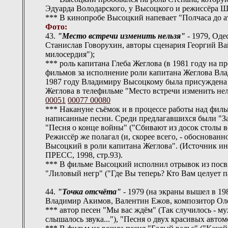
Эдуарда Володарского, у Высоцкого и режиссёра Ш
*** В кинопробе Высоцкий напевает "Полчаса до ата
Фото:
43.
"Место встречи изменить нельзя"
- 1979, Оде
Станислав Говорухин, авторы сценария Георгий Ва
милосердия");
*** роль капитана Глеба Жеглова (в 1981 году на
фильмов за исполнение роли капитана Жеглова Вл
1987 году Владимиру Высоцкому была присуждена Г
Жеглова в телефильме "Место встречи изменить нел
00051
00077
00080
*** Накануне съёмок и в процессе работы над фил
написанные песни. Среди предлагавшихся были "За 
"Песня о конце войны" ("Сбивают из досок столы во д
Режиссёр же полагал (и, скорее всего, - обоснованно
Высоцкий в роли капитана Жеглова". (Источник 
ПРЕСС, 1998, стр.93).
*** В фильме Высоцкий исполнил отрывок из пос
"Лиловый негр" ("Где Вы теперь? Кто Вам целует па
44.
"Точка отсчёта"
- 1979 (на экраны вышел в 19
Владимир Акимов, Валентин Ежов, композитор Ол
*** автор песен "Мы вас ждём" (Так случилось - м
слышалось звука..."), "Песня о двух красивых авт