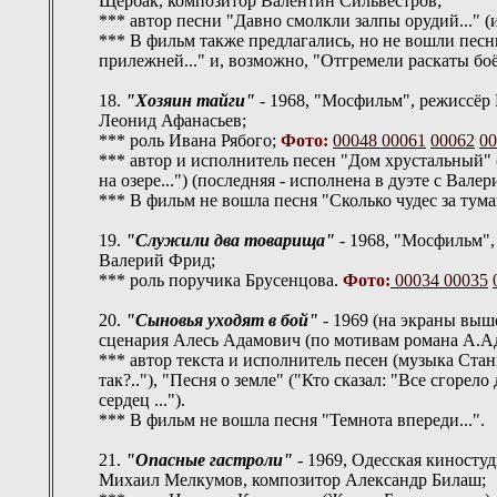
Щербак, композитор Валентин Сильвестров;
*** автор песни "Давно смолкли залпы орудий..."
*** В фильм также предлагались, но не вошли песн
прилежней..." и, возможно, "Отгремели раскаты боёв
18.
"Хозяин тайги"
- 1968, "Мосфильм", режиссёр
Леонид Афанасьев;
*** роль Ивана Рябого;
Фото:
00048
00061
00062
00
*** автор и исполнитель песен "Дом хрустальный" ("
на озере...") (последняя - исполнена в дуэте с Вал
*** В фильм не вошла песня "Сколько чудес за туман
19.
"Служили два товарища"
- 1968, "Мосфильм",
Валерий Фрид;
*** роль поручика Брусенцова.
Фото:
00034
00035
20.
"Сыновья уходят в бой"
- 1969 (на экраны выше
сценария Алесь Адамович (по мотивам романа А.А
*** автор текста и исполнитель песен (музыка Стан
так?.."), "Песня о земле" ("Кто сказал: "Все сгорел
сердец ...").
*** В фильм не вошла песня "Темнота впереди...".
21.
"Опасные гастроли"
- 1969, Одесская киносту
Михаил Мелкумов, композитор Александр Билаш;