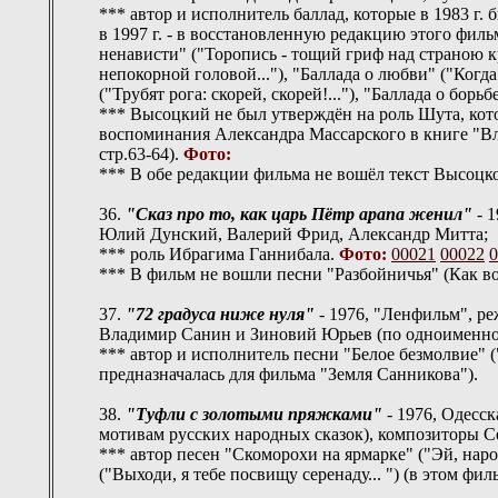
*** автор и исполнитель баллад, которые в 1983 г
в 1997 г. - в восстановленную редакцию этого фильм
ненависти" ("Торопись - тощий гриф над страною кр
непокорной головой..."), "Баллада о любви" ("Когда
("Трубят рога: скорей, скорей!..."), "Баллада о бор
*** Высоцкий не был утверждён на роль Шута, ко
воспоминания Александра Массарского в книге "Вл
стр.63-64).
Фото:
*** В обе редакции фильма не вошёл текст Высоцког
36.
"Сказ про то, как царь Пётр арапа женил"
- 1
Юлий Дунский, Валерий Фрид, Александр Митта;
*** роль Ибрагима Ганнибала.
Фото:
00021
00022
0
*** В фильм не вошли песни "Разбойничья" (Как во 
37.
"72 градуса ниже нуля"
- 1976, "Ленфильм", р
Владимир Санин и Зиновий Юрьев (по одноименно
*** автор и исполнитель песни "Белое безмолвие" ("
предназначалась для фильма "Земля Санникова").
38.
"Туфли с золотыми пряжками"
- 1976, Одесс
мотивам русских народных сказок), композиторы 
*** автор песен "Скоморохи на ярмарке" ("Эй, наро
("Выходи, я тебе посвищу серенаду... ") (в этом фил