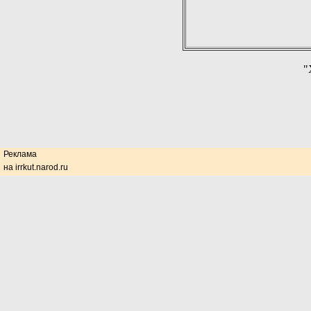
"
Реклама
на irrkut.narod.ru