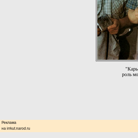
"Карь
роль м
Реклама
на irrkut.narod.ru