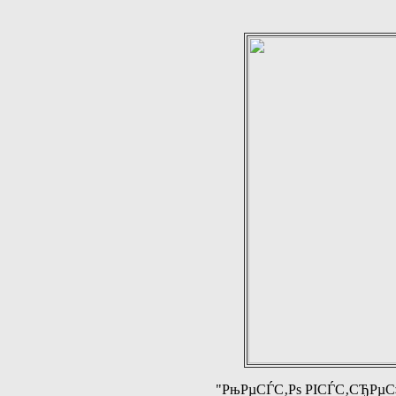
"РњРµСЃС‚Рѕ РІСЃС‚СЂРµС