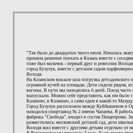
"Так было до двадцатых чисел июля. Началась эвак
приняла решение поехать в Казань вместе с сосед
тоже был мальчик - первый друг и ровесник Володи,
город Бузулук, вместе с детским садом парфюмерно
Володя.
На Казанском вокзале шла погрузка детсадовского и
огромной кучей на площади. Дети сидели рядом, и
вагоны. В пути мы находились б дней. Поезд часто 
выпускали. Можно себе представить, как им было тя
Казанию, в Казанию, а сами едем в какой-то Мазуду
Город Бузулук расположен между Куйбышевом и Оре
находился спиртзавод № 2 имени Чапаева. Я работа
фабрика "Свобода", входил в состав Пищепрома. Зат
разместились: московский детский сад, дети школьн
Володя жил вместе с другими детьми отдельно от м
В Воронцовке мы прожили 2 года. Было много труд