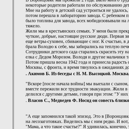
некоторые родители работали по обслуживанию детс
Мне на работу в детский сад устроиться не удалось
потом перешла в лабораторию завода. С ребенком пр
было топлива для завода, всех мобидизовывали на 
тяжело.
Жили мы в крестьянских семьях. У меня были прекр
чуткие, добрые, настоящие русские дюди. Первая зи
еще ветры-суховеи, сбивающие с ног. К счастью, в 
брала Володю к себе, мы забирались на теплую печк
Сотрудники детского сада старались скрасить эту 
елка с Дедом Морозом. Володя и другие мальчики т
Потом пришла весна 1942 года и принесла радость 
Москвы, с фронта, и время тянулось в ожиданиях д
. Акимов Б. Из беседы с Н. М. Высоцкой. Москва,
"Вскоре [после начала войны] мы выехали с сыном,
вместе пережили все трудности эвакуации. Жили в 
делился с другими детьми, говоря при этом: "У них
Власов С., Медведев Ф. Носид он совесть близко 
.
"А еще запомнился такой эпизод. Это в [Воронцовке
на лесозаготовках. Виделись мы с ним редко. И вот
"Мама, а что такое счастье?" Я удивилась, конечно,