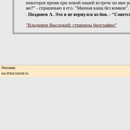
некоторое время при новой нашей встрече он мне ра
же?" - спрашиваю я его. "Манная каша без комков".
Поздняев А. Это я не вернулся из боя. - "Советс
.
"Владимир Высоцкий: страницы биографии"
Реклама
на irrkut.narod.ru