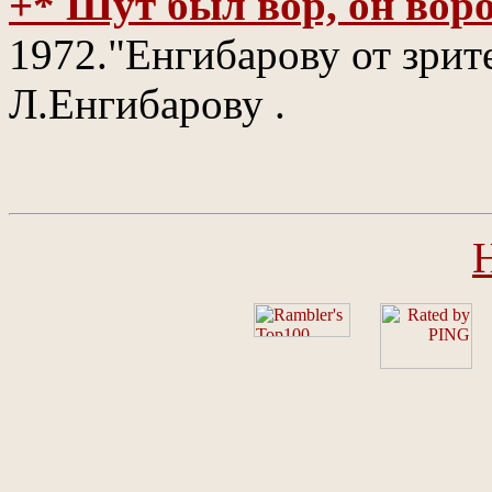
+* Шут был вор, он вор
1972."Енгибарову от зрит
Л.Енгибарову .