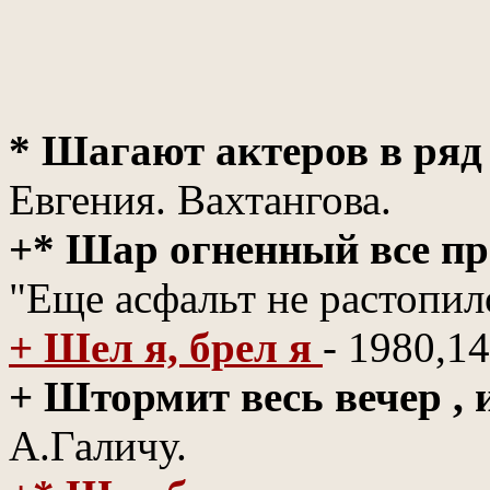
* Шагают актеров в ря
Евгения. Вахтангова.
+* Шар огненный все пр
"Еще асфальт не растопил
+ Шел я, брел я
- 1980,14
+ Штормит весь вечер , 
А.Галичу.