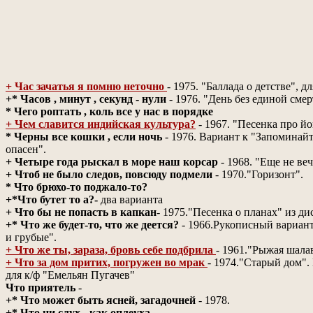
+ Час зачатья я помню неточно
- 1975. "Баллада о детстве", 
+* Часов , минут , секунд - нули
- 1976. "День без единой смер
* Чего роптать , коль все у нас в порядке
+ Чем славится индийская культура?
- 1967. "Песенка про йо
* Черны все кошки , если ночь
- 1976. Вариант к "Запоминай
опасен".
+ Четыре года рыскал в море наш корсар
- 1968. "Еще не ве
+ Чтоб не было следов, повсюду подмели
- 1970."Горизонт".
* Что брюхо-то поджало-то?
+*Что бутет то а?-
два варианта
+ Что бы не попасть в капкан
- 1975."Песенка о планах" из ди
+* Что же будет-то, что же деется?
- 1966.Рукописный вариант
и грубые".
+ Что же ты, зараза, бровь себе подбрила
- 1961."Рыжая шала
+ Что за дом притих, погружен во мрак
- 1974."Старый дом".
для к/ф "Емельян Пугачев"
Что приятель
-
+* Что может быть ясней, загадочней
- 1978.
+* Что ни слух - как оплеуха