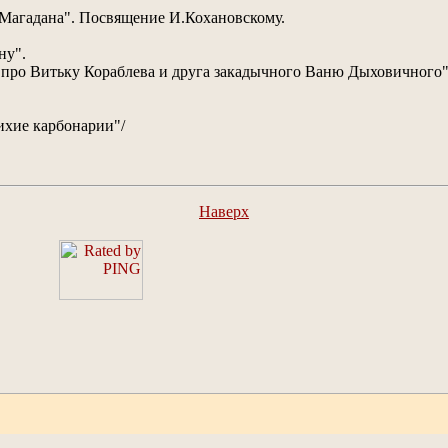
з Магадана". Посвящение И.Кохановскому.
ну".
 про Витьку Кораблева и друга закадычного Ваню Дыховичного". 
ихие карбонарии"/
Наверх