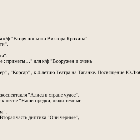
для к/ф "Вторя попытка Виктора Крохина".
ти".
га".
те : приметы…" для к/ф "Вооружен и очень
чер" , "Корсар" , к 4-летию Театра на Таганке. Посвящение Ю.Лю
скоспектакля "Алиса в стране чудес".
 к песне "Наши предки, люди темные
ва".
 Вторая часть диптиха "Очи черные",