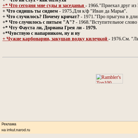
+* Что сегодня мне суды и заседанья
- 1966."Приехал друг и
+ Что сидишь ты сиднем
- 1975.Для к/ф "Иван да Марья".
+ Что случилось? Почему кричат?
- 1971."Про прыгуна в дли
+* Что случилось с пятым "А"?
- 1968."Вступительное слово
+* Чту Фауста ли, Дориана Грея ли - 1979.
+*Чувствую с напарником, ну и ну
+ Чужие карбонарии, закушав водку килечкой
- 1976.См. "Л
Реклама
на irrkut.narod.ru