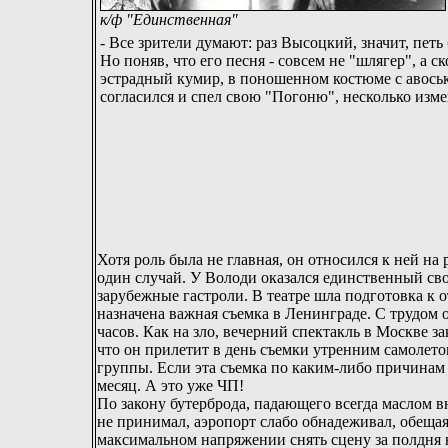
к/ф "Единственная"
- Все зрители думают: раз Высоцкий, значит, петь
Но поняв, что его песня - совсем не "шлягер", а с
эстрадный кумир, в поношенном костюме с авосько
согласился и спел свою "Погоню", несколько изм
Хотя роль была не главная, он относился к ней н
один случай. У Володи оказался единственный сво
зарубежные гастроли. В театре шла подготовка к о
назначена важная съемка в Ленинграде. С трудом о
часов. Как на зло, вечерний спектакль в Москве з
что он прилетит в день съемки утренним самолет
группы. Если эта съемка по каким-либо причинам с
месяц. А это уже ЧП!
По закону бутерброда, падающего всегда маслом в
не принимал, аэропорт слабо обнадеживал, обеща
максимальном напряжении снять сцену за полдня н