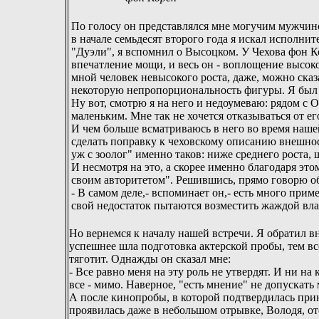
По голосу он представлялся мне могучим мужчино
в начале семьдесят второго года я искал исполнит
"Дуэли", я вспомнил о Высоцком. У Чехова фон К
впечатление мощи, и весь он - воплощение высок
мной человек невысокого роста, даже, можно ска
некоторую непропорциональность фигуры. Я был 
Ну вот, смотрю я на него и недоумеваю: рядом с 
маленьким. Мне так не хочется отказываться от ег
И чем больше всматриваюсь в него во время наше
сделать поправку к чеховскому описанию внешност
уж с зоолог" именно таков: ниже среднего роста,
И несмотря на это, а скорее именно благодаря этом
своим авторитетом". Решившись, прямо говорю об
- В самом деле,- вспоминает он,- есть много прим
свой недостаток пытаются возместить жаждой вла
Но вернемся к началу нашей встречи. Я обратил вн
успешнее шла подготовка актерской пробы, тем все
тяготит. Однажды он сказал мне:
- Все равно меня на эту роль не утвердят. И ни на
все - мимо. Наверное, "есть мнение" не допускать 
А после кинопробы, в которой подтвердилась при
проявилась даже в небольшом отрывке, Володя, ото