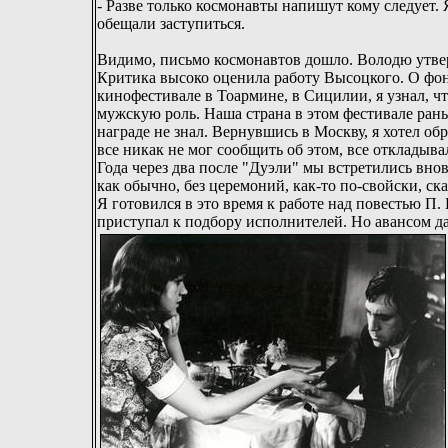
- Разве только космонавты напишут кому следует. Я
обещали заступиться.
Видимо, письмо космонавтов дошло. Володю утвер
Критика высоко оценила работу Высоцкого. О фон
кинофестивале в Тоармине, в Сицилии, я узнал, ч
мужскую роль. Наша страна в этом фестивале раньш
награде не знал. Вернувшись в Москву, я хотел об
все никак не мог сообщить об этом, все откладывал
Года через два после "Дуэли" мы встретились внов
как обычно, без церемоний, как-то по-свойски, ск
Я готовился в это время к работе над повестью П
приступал к подбору исполнителей. Но авансом д