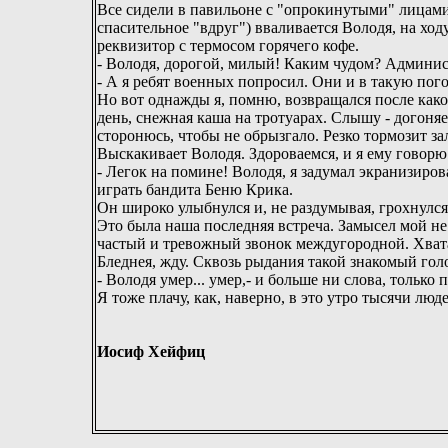
Все сидели в павильоне с "опрокинутыми" лицами,
спасительное "вдруг") вваливается Володя, на ход
реквизитор с термосом горячего кофе.
- Володя, дорогой, милый! Каким чудом? Админист
- А я ребят военных попросил. Они и в такую пого
Но вот однажды я, помню, возвращался после как
день, снежная каша на тротуарах. Слышу - догоня
сторонюсь, чтобы не обрызгало. Резко тормозит за
Выскакивает Володя. Здороваемся, и я ему говорю
- Легок на помине! Володя, я задумал экранизиров
играть бандита Беню Крика.
Он широко улыбнулся и, не раздумывая, грохнулся
Это была наша последняя встреча. Замысел мой н
частый и тревожный звонок междугородной. Хватаю
Бледнея, жду. Сквозь рыдания такой знакомый го
- Володя умер... умер,- и больше ни слова, только п
Я тоже плачу, как, наверно, в это утро тысячи люде
Иосиф Хейфиц