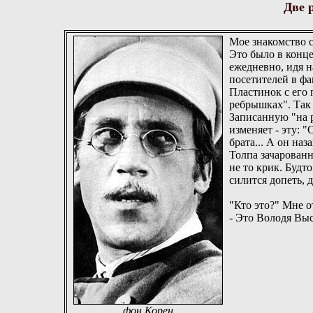
Две 
Мое знакомство с
Это было в конц
ежедневно, идя 
посетителей в ф
Пластинок с его 
ребрышках". Так
Записанную "на 
изменяет - эту: "
брата... А он наз
Толпа зачарованн
не то крик. Будт
силится допеть, 
"Кто это?" Мне 
- Это Володя Вы
фон Корен