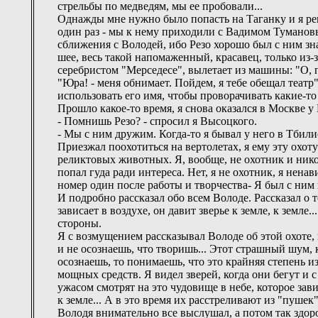
стрельбы по медведям, мы ее пробовали...
Однажды мне нужно было попасть на Таганку и я ре
один раз - мы к нему приходили с Вадимом Тумановым
сближения с Володей, ибо Резо хорошо был с ним зна
шее, весь такой напомаженный, красавец, только из-
серебристом "Мерседесе", вылетает из машины: "О, п
"Юра! - меня обнимает. Пойдем, я тебе обещал театр"
использовать его имя, чтобы проворачивать какие-то 
Прошло какое-то время, я снова оказался в Москве у
- Помнишь Резо? - спросил я Высоцкого.
- Мы с ним дружим. Когда-то я бывал у него в Тбили
Приезжал поохотиться на вертолетах, я ему эту охот
реликтовых животных. Я, вообще, не охотник и никогд
попал гуда ради интереса. Нет, я не охотник, я ненав
номер один после работы и творчества- Я был с ним н
И подробно рассказал обо всем Володе. Рассказал о т
зависает в воздухе, он давит зверье к земле, к земле
стороны.
Я с возмущением рассказывал Володе об этой охоте, п
и не осознаешь, что творишь... Этот страшный шум, кр
осознаешь, то понимаешь, что это крайняя степень 
мощных средств. Я видел зверей, когда они бегут и с
ужасом смотрят на это чудовище в небе, которое зав
к земле... А в это время их расстреливают из "пушек"
Володя внимательно все выслушал, а потом так здоро