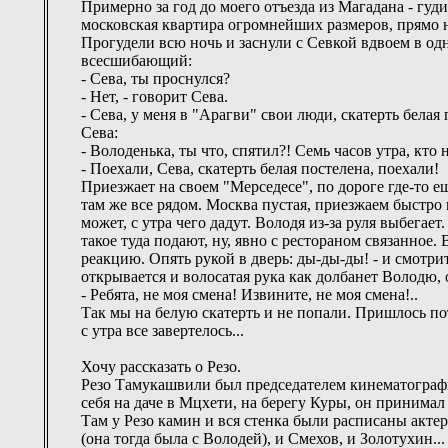
Примерно за год до моего отъезда из Магадана - гуд
московская квартира огромнейших размеров, прямо н
Прогудели всю ночь и заснули с Севкой вдвоем в одн
всесшибающий:
- Сева, ты проснулся?
- Нет, - говорит Сева.
- Сева, у меня в "Арагви" свои люди, скатерть белая
Сева:
- Володенька, ты что, спятил?! Семь часов утра, кто 
- Поехали, Сева, скатерть белая постелена, поехали!
Приезжает на своем "Мерседесе", по дороге где-то ещ
там же все рядом. Москва пустая, приезжаем быстро 
может, с утра чего дадут. Володя из-за руля выбегае
такое туда подают, ну, явно с рестораном связанное
реакцию. Опять рукой в дверь: ды-ды-ды! - и смотрит
открывается и волосатая рука как долбанет Володю,
- Ребята, не моя смена! Извините, не моя смена!..
Так мы на белую скатерть и не попали. Пришлось пото
с утра все завертелось...
Хочу рассказать о Резо.
Резо Тамукашвили был председателем кинематографи
себя на даче в Мцхети, на берегу Куры, он принимал 
Там у Резо камин и вся стенка были расписаны акт
(она тогда была с Володей), и Смехов, и Золотухин..