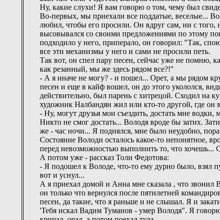
Ну, какие слухи! Я вам говорю о том, чему был свиде
Во-первых, мы приехали все поддатые, веселые... Вол
любил, чтобы его просили. Он вдруг сам, ни с того, н
высовывался со своими предложениями по этому пов
подходило у него, приперало, он говорил: "Так, спо
все эти механизмы у него и сами не просили петь.
Так вот, он спел пару песен, сейчас уже не помню, 
как резанный, мы же здесь рядом все?!"
- А я иначе не могу? - и пошел... Орет, а мы рядом 
песен и еще в кайф вошел, он до этого укололся, вид
действительно, был парень с хитрецой. Сходил на ку
художник Налбандян жил или кто-то другой, где он в
- Ну, могут друзья мои съездить, достать мне водки,
Никто не смог достать... Володя вроде бы затих. Зат
же - час ночи... Я поднялся, мне было неудобно, пор
Состояние Володи осталось какое-то непонятное, вро
перед невозможностью выполнить то, что хочешь... Он
А потом уже - рассказ Толи Федотова:
- Я подошел к Володе, что-то ему дурно было, взял пу
вот и уснул...
А я приехал домой и Анна мне сказала , что звони
он только что вернулся после пятилетней командир
песен, да такие, что я раньше и не слышал. Я и зака
'Тебя искал Вадим Туманов - умер Володя". Я говорю
кричал, орал, а потом поехал туда...