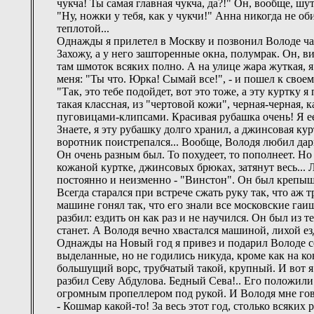
чукча! Ты самая главная чукча, да?!" Он, вообще, шу
"Ну, ножки у тебя, как у чукчи!" Анна никогда не об
теплотой...
Однажды я прилетел в Москву и позвонил Володе часо
Захожу, а у него зашторенные окна, полумрак. Он, в
там шмоток всяких полно. А на улице жара жуткая, я
меня: "Ты что. Юрка! Сымай все!", - и пошел к своем
"Так, это тебе подойдет, вот это тоже, а эту куртку 
такая классная, из "чертовой кожи", черная-черная,
пуговицами-клипсами. Красивая рубашка очень! Я ее н
Знаете, я эту рубашку долго хранил, а джинсовая кур
воротник поистрепался... Вообще, Володя любил дар
Он очень разным был. То похудеет, то пополнеет. Но
кожаной куртке, джинсовых брюках, затянут весь..
постоянно и неизменно - "Винстон". Он был крепышом
Всегда старался при встрече сжать руку так, что аж
машине гонял так, что его знали все московские га
разбил: ездить он как раз и не научился. Он был из т
станет. А Володя вечно хвастался машиной, лихой езд
Однажды на Новый год я привез и подарил Володе с
выделанные, но не годились никуда, кроме как на ко
большущий ворс, трубчатый такой, крупный. И вот я 
разбил Севу Абдулова. Бедный Сева!.. Его положили
огромным пропеллером под рукой. И Володя мне го
- Кошмар какой-то! 3а весь этот год, столько всяких 