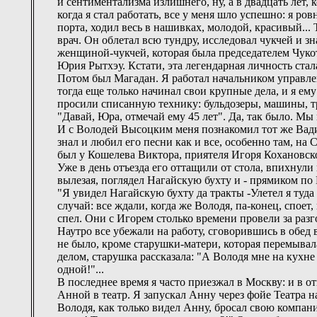
и сентиментализма излишнего, ну, а в двадцать лет, к
когда я стал работать, все у меня шло успешно: я ро
порта, ходил весь в нашивках, молодой, красивый...
врач. Он облетал всю тундру, исследовал чукчей и з
женщиной-чукчей, которая была председателем Чуко
Юрия Рытхэу. Кстати, эта легендарная личность стал
Потом был Магадан. Я работал начальником управле
тогда еще только начинал свои крупные дела, и я ем
просили списанную технику: бульдозеры, машины, тр
"Давай, Юра, отмечай ему 45 лет". Да, так было. Мы 
И с Володей Высоцким меня познакомил тот же Вадим
знал и любил его песни как и все, особенно там, на
был у Кошелева Виктора, приятеля Игоря Кохановског
Уже в день отъезда его оттащили от стола, впихнули 
вылезая, поглядел Нагайскую бухту и - прямиком по 
"Я увидел Нагайскую бухту да тракты -Улетел я туда
случай: все ждали, когда же Володя, па-конец, споет,
спел. Они с Игорем столько времени провели за разг
Наутро все убежали на работу, сговорившись в обед 
не было, кроме старушки-матери, которая перемывала
делом, старушка рассказала: "А Володя мне на кухне 
одной!"...
В последнее время я часто приезжал в Москву: и в от
Анной в театр. Я запускал Анну через фойе Театра н
Володя, как только видел Анну, бросал свою компани