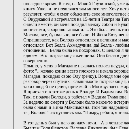
последнее время. Я там, на Малой Грузинской, уже д
книгу. Ушел и не появлялся там много лет. Хочу вс
результат, чтобы я смог объяснить свое многолетнее о
С Окуджавой я встречался на 15-летии Театра на Таг
сидели вместе, он меня посадил между собой и Була
монистами, я хорошо запомнил... Это была очень инте
Москва, все, буквально, все были. И Женя Евтушенко,
Спрашиваете, как Володя относился к великим и ма
относился. Вот Белла Ахмадулина, да! Белла - любим
отношения... Белла была на похоронах. С Беллой я 
вдвоем. Это потрясающая женщина! Она была в длин
совершенно...
Помню, у меня в Магадане началась полоса неудач, 
фото: "...желаю конца всего плохого и начала хорош
Магадан, покидаю свою Олу (речку). Володя мне орет
разговор через спутник - слышимость потрясающая, к
таких людей не ценят, приезжай в Москву: здесь жир
Я приехал и в тот же день к Володе. И Вадим там. В
Так, с подачи Володи, я работал у Вадима Туманова,
За неделю до смерти у Володи было какое-то истерич
была с нами и Нина Максимовна. Ион так надрывно го
ты, Володя!" -испугались мы. "Помру, ребята, я знаю
.
В тот день я был у него до часу ночи... А в четыре ч
Был там Толя Федотов, Валерка Янклович, был Сева,