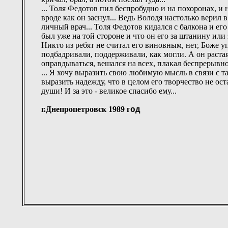
... Толя Федотов пил беспробудно и на похоронах, и 
вроде как он заснул... Ведь Володя настолько верил в
личный врач... Толя Федотов кидался с балкона и ег
был уже на той стороне и что он его за штанину или 
Никто из ребят не считал его виновным, нет, Боже уп
подбадривали, поддерживали, как могли. А он растая
оправдываться, вешался на всех, плакал беспрерывно. 
... Я хочу выразить свою любимую мысль в связи с 
выразить надежду, что в целом его творчество не о
души! И за это - великое спасибо ему...
г.Днепропетровск 1989 г
о
д