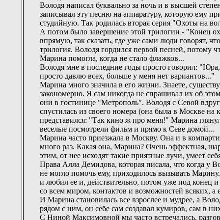
Володя написал буквально за ночь и в высшей степе
записывал эту песню на аппаратуру, которую ему 
студийную. Так родилась вторая серия "Охоты на во
А потом было завершение этой трилогии - "Конец о
впрямую, так сказать, где уже сами люди говорят, что
трилогия. Володя гордился первой песней, потому что
Марина помогла, когда не стало флажков...
Володя мне в последние годы просто говорил: "Юра, я
просто давлю всех, больше у меня нет вариантов..."
Марина много значила в его жизни. Знаете, существу
закономерно. Я сам никогда не спрашивал их об это
они в гостинице "Метрополь". Володя с Севой вдруг
спустилась из своего номера (она была в Москве на 
представился: "Так кино ж про меня!" Марина гляну
веселые посмотрели фильм и прямо к Севе домой...
Марина часто приезжала в Москву. Она и в компарт
много раз. Какая она, Марина? Очень эффектная, шар
этим, от нее исходят такие приятные лучи, умеет себя
Права Алла Демидова, которая писала, что когда у В
не могло помочь ему, приходилось вызывать Марину. 
и любил ее и, действительно, потом уже под конец 
со всем миром, контактов и возможностей всяких, а 
И Марина становилась все взрослее и мудрее, а Воло
рядом с ним, он себе сам создавал кумиров, сам в н
С Ниной Максимовной мы часто встречались, разгов