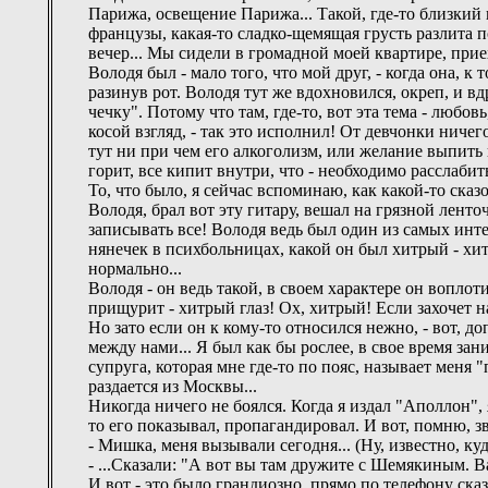
Парижа, освещение Парижа... Такой, где-то близкий к
французы, какая-то сладко-щемящая грусть разлита п
вечер... Мы сидели в громадной моей квартире, приех
Володя был - мало того, что мой друг, - когда она, к 
разинув рот. Володя тут же вдохновился, окреп, и вд
чечку". Потому что там, где-то, вот эта тема - любовь
косой взгляд, - так это исполнил! От девчонки ничег
тут ни при чем его алкоголизм, или желание выпить в
горит, все кипит внутри, что - необходимо расслабить
То, что было, я сейчас вспоминаю, как какой-то ска
Володя, брал вот эту гитару, вешал на грязной ленто
записывать все! Володя ведь был один из самых инт
нянечек в психбольницах, какой он был хитрый - хит
нормально...
Володя - он ведь такой, в своем характере он воплот
прищурит - хитрый глаз! Ох, хитрый! Если захочет на
Но зато если он к кому-то относился нежно, - вот, до
между нами... Я был как бы рослее, в свое время за
супруга, которая мне где-то по пояс, называет меня "п
раздается из Москвы...
Никогда ничего не боялся. Когда я издал "Аполлон", 
то его показывал, пропагандировал. И вот, помню, з
- Мишка, меня вызывали сегодня... (Ну, известно, ку
- ...Сказали: "А вот вы там дружите с Шемякиным. В
И вот - это было грандиозно, прямо по телефону сказ