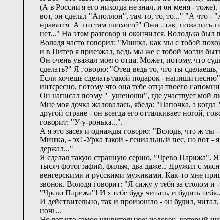
(А в России я его никогда не знал, и он меня - тоже)
вот, он сделал "Аполлон", там то, то, то..." "А что
нравятся. А что там плохого?" Они - так, пожались-
нет..." На этом разговор и окончился. Володька был 
Володя часто говорил: "Мишка, как мы с тобой похож
и в Питер я приезжал, ведь мы же с тобой могли быть 
Он очень уважал моего отца. Может, потому, что судь
сделать?" Я говорю: "Отец ведь то, что ты сделаешь, 
Если хочешь сделать такой подарок - напиши песню".
интересно, потому что она тебе отца твоего напомни
Он написал поэму "Тушеноши", где участвует мой лю
Мне моя дочка жаловалась, ябеда: "Папочка, а когда 
другой стране - он всегда его отталкивает ногой, гово
говорит: "У-у-ронька...".
А я это засек и однажды говорю: "Володь, что ж ты 
Мишка, - эх! -Урка такой - гениальный пес, но вот - 
держал..."
Я сделал такую странную серию, "Чрево Парижа". Я 
тысяч фотографий, фильм, два даже... Дружил с мяс
венгерскими и русскими мужиками. Как-то мне пришл
звонок. Володя говорит: "Я сижу у тебя за столом и 
"Чрево Парижа"! И я тебе буду читать, и будить тебя..
И действительно, так и произошло - он будил, читал, 
ночь...
Но вот что самое удивительное: человек, который н