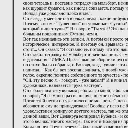
свою тетрадь и, поставив тетрадку на мольберт, нач
как шуршит бумагой, как иногда сбивается, потому ч
Володя уже довольно плохо видел.
Он всегда у меня читал в очках, лежа - какие-нибуд
Почему в поэме "Тушеноши" он упоминает Сутина? До
который пишет туши?" Я говорю: "Ты что?! Это наш 
большим поклонником Сутина, чем я.
Вот так начинались эти записи. А потом он просто рв
историческое, интересное. И поэтому он, врываясь, ср
стоит... Он сказал: "Я оставлю ее, потому что это н
Он ставил тетрадку на мольберт и начинал петь. Само
издательстве "ИМКА-Пресс" вышли сборники русских 
но стихи были собраны, и Володя, когда увидел эти с
написал..."Как бы вот восстанавливать, в новой уже 
голос, окрепло понятие собственного творчества - пе
"Ой, эту песню я, - говорит, - уже забыл!" И начинал
художников, называется "рука мастера".
Он с большим энтузиазмом работал со мной, с больши
говорит; "Я ее много раз исполнял, но мне сейчас ее
После этой песни он уже ничего не мог петь. С него 
абсолютно ему не принадлежала! Вообще у него не бы
удовольствием копируют другого мастера, так же от
данной вещи. Вот Делакруа копировал Рубенса - и с
этого великолепного мастера. Так вот и Володя из 
Когда он пел "Течет речечка", был такой странный в