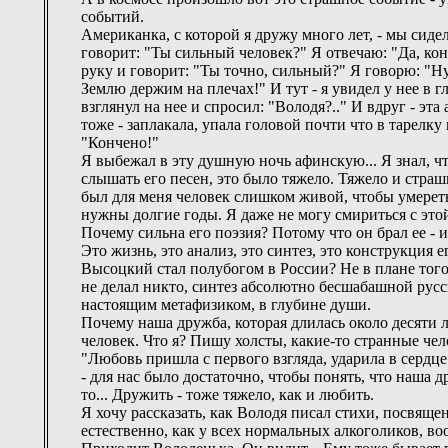
событий.
Американка, с которой я дружу много лет, - мы сидел
говорит: "Ты сильный человек?" Я отвечаю: "Да, ко
руку и говорит: "Ты точно, сильный?" Я говорю: "Ну
Землю держим на плечах!" И тут - я увидел у нее в гл
взглянул на нее и спросил: "Володя?.." И вдруг - эт
тоже - заплакала, упала головой почти что в тарелку 
"Кончено!"
Я выбежал в эту душную ночь афинскую... Я знал, что
слышать его песен, это было тяжело. Тяжело и страш
был для меня человек слишком живой, чтобы умереть.
нужны долгие годы. Я даже не могу смириться с это
Почему сильна его поэзия? Потому что он брал ее - и
Это жизнь, это анализ, это синтез, это конструкция
Высоцкий стал полубогом в России? Не в плане того, 
не делал никто, синтез абсолютно бесшабашной рус
настоящим метафизиком, в глубине души.
Почему наша дружба, которая длилась около десяти л
человек. Что я? Пишу холсты, какие-то странные чело
"Любовь пришла с первого взгляда, ударила в сердце 
- для нас было достаточно, чтобы понять, что наша д
то... Дружить - тоже тяжело, как и любить.
Я хочу рассказать, как Володя писал стихи, посвяще
естественно, как у всех нормальных алкоголиков, во