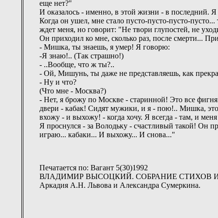
еще нет?"
И оказалось - именно, в этой жизни - в последний. Я 
Когда он ушел, мне стало пусто-пусто-пусто-пусто... 
ждет меня, но говорит: "Не твори глупостей, не ух
Он приходил ко мне, сколько раз, после смерти... П
- Мишка, ты знаешь, я умер! Я говорю:
-Я знаю!.. (Так страшно!)
- ..Вообще, что ж ты?..
- Ой, Мишунь, ты даже не представляешь, как прекра
- Ну и что?
(Что мне - Москва?)
- Нет, я брожу по Москве - старинной! Это все фигня
двери - кабак! Сидят мужики, и я - пою!.. Мишка, эт
вхожу - и выхожу! - когда хочу. Я всегда - там, и мен
Я проснулся - за Володьку - счастливый такой! Он при
играю... кабаки... И выхожу... И снова..."
Печатается по: Вагант 5(30)1992
ВЛАДИМИР ВЫСОЦКИЙ. СОБРАНИЕ СТИХОВ И ПЕСЕН 
Аркадия А.Н. Львова и Александра Сумеркина.