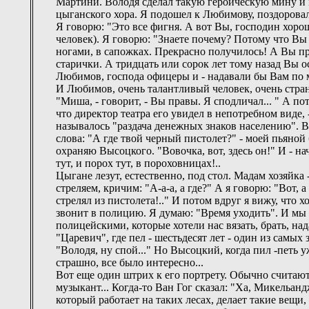
Мартини. Володя сделал такую героическую мину и 
цыганского хора. Я подошел к Любимову, поздоровал
Я говорю: "Это все фигня. А вот Вы, господин хоро
человек). Я говорю: "Знаете почему? Потому что Вы
ногами, в сапожках. Прекрасно получилось! А Вы пре
старички. А тридцать или сорок лет тому назад Вы
Любимов, господа офицеры и - надавали бы Вам по м
И Любимов, очень талантливый человек, очень странн
"Миша, - говорит, - Вы правы. Я сподличал... " А по
что директор театра его увидел в непотребном виде, -
называлось "раздача денежных знаков населению". Во
слова: "А где твой черный пистолет?" - моей пьяной 
охраняю Высоцкого. "Вовочка, вот, здесь он!" И - на
тут, и порох тут, в пороховницах!..
Цыгане лезут, естественно, под стол. Мадам хозяйка 
стреляем, кричим: "А-а-а, а где?" А я говорю: "Вот, 
стрелял из пистолета!.." И потом вдруг я вижу, что 
звонит в полицию. Я думаю: "Время уходить". И мы у
полицейскими, которые хотели нас вязать, брать, на
"Царевич", где пел - шестьдесят лет - один из самы
"Володя, ну спой..." Но Высоцкий, когда пил -петь у
страшно, все было интересно...
Вот еще один штрих к его портрету. Обычно считают,
музыкант... Когда-то Ван Гог сказал: "Ха, Микельан
который работает на таких лесах, делает такие вещи,