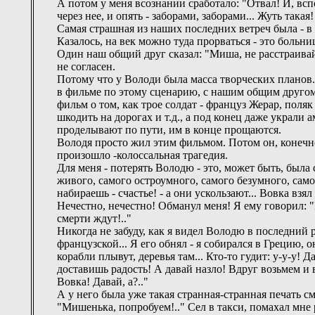
А потом у меня всознании сработало: "Отвал! И, всп
через нее, и опять - заборами, заборами... Жуть такая!
Самая страшная из наших последних ветреч была - в 
Казалось, на век можно туда прорваться - это больни
Один наш общий друг сказал: "Миша, не расстраива
не согласен.
Потому что у Володи была масса творческих планов.
в фильме по этому сценарию, с нашим общим друго
фильм о том, как трое солдат - француз Жерар, поля
шкодить на дорогах и т.д., а под конец даже украли
проделывают по пути, им в конце прощаются.
Володя просто жил этим фильмом. Потом он, конечно
произошло -колоссальная трагедия.
Для меня - потерять Володю - это, может быть, была 
живого, самого остроумного, самого безумного, само
набираешь - счастье! - а они ускользают... Вовка взял 
Нечестно, нечестно! Обманул меня! Я ему говорил: "
смерти ждут!.."
Никогда не забуду, как я видел Володю в последний 
французской... Я его обнял - я собирался в Грецию, о
корабли плывут, деревья там... Кто-то гудит: у-у-у! 
доставишь радость! А давай назло! Вдруг возьмем и 
Вовка! Давай, а?.."
А у него была уже такая странная-странная печать сме
"Мишенька, попробуем!.." Сел в такси, помахал мне р