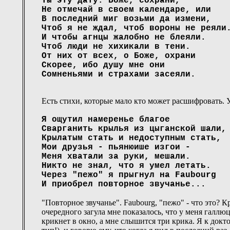
Ты эту дату. Боже, сохрани,
Не отмечай в своем календаре, или
В последний миг возьми да измени,
Чтоб я не ждал, чтоб вороны не реяли
И чтобы агнцы жалобно не блеяли.
Чтоб люди не хихикали в тени.
От них от всех, о Боже, охрани
Скорее, ибо душу мне они
Сомненьями и страхами засеяли.
Есть стихи, которые мало кто может расшифровать. 
Я ощутил намеренье благое
Сварганить крылья из цыганской шали,
Крылатым стать и недоступным стать,
Мои друзья - пьянюише изгои -
Меня хватали за руки, мешали.
Никто не знал, что я умел летать.
Через "пежо" я прыгнул на Faubourg
И приобрел повторное звучанье...
"Повторное звучанье". Faubourg, "пежо" - что это? 
очередного загула мне показалось, что у меня галлюци
крикнет в окно, а мне слышится три крика. Я к докт