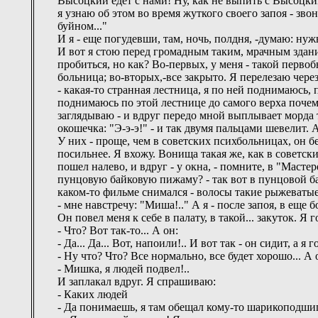
Высоцкий едет с нами! Ну, как не выпить с Высоцким
я узнаю об этом во время жуткого своего запоя - зво
буйном..."
И я - еще погудевши, там, ночь, полдня, -думаю: ну
И вот я стою перед громадным таким, мрачным здание
пробиться, но как? Во-первых, у меня - такой перво
больница; во-вторых,-все закрыто. Я перелезаю через
- какая-то странная лестница, я по ней поднимаюсь, 
поднимаюсь по этой лестнице до самого верха почему
заглядываю - и вдруг передо мной выплывает морда 
окошечка: "Э-э-э!" - и так двумя пальцами шевелит. 
У них - проще, чем в советских психбольницах, он бе
посильнее. Я вхожу. Вонища такая же, как в советск
пошел налево, и вдруг - у окна, - помните, в "Маст
пунцовую байковую пижаму? - так вот в пунцовой бай
каком-то фильме снимался - волосы такие рыжеватые,
- мне навстречу: "Миша!.." А я - после запоя, в еще 
Он повел меня к себе в палату, в такой... закуток. Я 
- Что? Вот так-то... А он:
- Да... Да... Вот, напоили!.. И вот так - он сидит, а я 
- Ну что? Что? Все нормально, все будет хорошо... А 
- Мишка, я людей подвел!..
И заплакал вдруг. Я спрашиваю:
- Каких людей
- Да понимаешь, я там обещал кому-то шарикоподшип