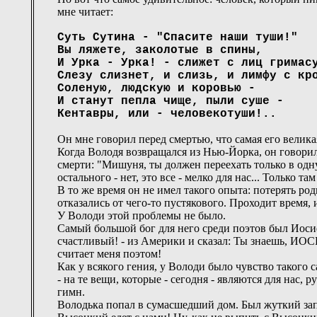
мне читает:
Суть Сутина - "Спасите наши туши!"
Вы ляжете, заколотые в спины,
И Урка - Урка! - слижет с лиц гримас
Слезу слизнет, и слизь, и лимфу с кр
Соленую, людскую и коровью -
И станут пепла чище, пыли суше -
Кентавры, или - человекотуши!..
Он мне говорил перед смертью, что самая его велика
Когда Володя возвращался из Нью-Йорка, он говорил:
смерти: "Мишуня, ты должен переехать только в одну
остального - нет, это все - мелко для нас... Только та
В то же время он не имел такого опыта: потерять род
отказались от чего-то пустякового. Проходит время,
У Володи этой проблемы не было.
Самый большой бог для него среди поэтов был Иосиф 
счастливый! - из Америки и сказал: Ты знаешь, ИОС
считает меня поэтом!
Как у всякого гения, у Володи было чувство такого с
- на те вещи, которые - сегодня - являются для нас, 
гимн.
Володька попал в сумасшедший дом. Был жуткий зап