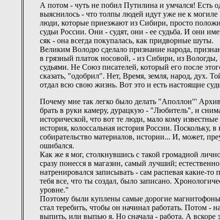
А потом - чуть не побил Путилина и умчался! Есть од
выяснилось - что толпы людей идут уже не к могиле 
люди, которые приезжают из Сибири, просто положит
судьи России. Они - судят, они - ее судьба. И они и
сяк - она всегда покупалась, как придворные шуты.
Великим Володю сделало признание народа, признани
в грязный платок носовой, - из Сибири, из Вологды, 
судьями. Не Союз писателей, который его после этого
сказать, "одобрил". Нет, Время, земля, народ, дух. Т
отдал всю свою жизнь. Вот это и есть настоящие суд
Почему мне так легко было делать "Аполлон"' Архивы
брать в руки камеру, дурацкую - "Любитель", и сним
исторической, что вот те люди, мало кому известные 
история, колоссальная история России. Поскольку, в 
собирательство материалов, истории... И, может, пр
ошибался.
Как же я мог, столкнувшись с такой громадной личн
сразу понесся в магазин, самый лучший; естественн
натренировался записывать - сам распевая какие-то п
тебя все, что ты создал, было записано. Хронологиче
уровне."
Поэтому были куплены самые дорогие магнитофоны - 
стал теребить, чтобы он начинал работать. Потом - н
выпить, или выпью я. Но сначала - работа. А вскоре