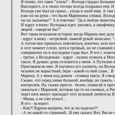
Я понял, что такое "плохо" - Володя страдал больш
Высоцкого, и в своих песнях всегда подражал ему. 
Володя уже был на грани... ухода в иной мир. А там
взял их на руки - это были Маринины собаки. Волод
ты их ласкаешь?" А я отвечаю: "Да я люблю животных
И вдруг я вижу: Володька идет, шатаясь, к шкафчику,
зверей - озверели бы?"
Вот такая печальная история: когда Марина мне дал
- вдруг я вижу - нетрезвой, пьяной рукой записано: "
А потом мне пришлось повозиться, конечно. всю ночь
в этот момент плохо, хотя я трезвый, но не спавший
совершенно он в последние годы был. Я его с ложеч
- третье, а Володеньке - вдруг - нужно уезжать в Мо
такси. Я думаю: дома отлежится у меня. А Путилин к
Приезжаем ко мне. Я пытаюсь его уложить, но Володя
человек не корыстный, бери - какой-то мой хлам... В
Марину. А у меня под домом - стоянка такси. Я гово
Скажи, что перед ними больной, вообще, не сажать, ч
контролем. Ну, скажи просто - болен, помигай и про
связаться с Мариной, которая где-то на съемках, в Р
через пять минут приходит этот великий любитель В
- Миша, а он уже уехал!..
Я его - за ворот:
- Как?! Ядрена-матрена, что ж ты наделал?!
- А он какой-то странный...Я ему сказал: Вот, Вы не с