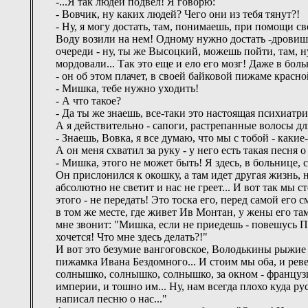
-...Я так людей подвел! Я говорю:
- Вовчик, ну каких людей? Чего они из тебя тянут?!
- Ну, я могу достать, там, понимаешь, при помощи св
Воду возили на нем! Одному нужно достать -дровише
очереди - ну, ты же Высоцкий, можешь пойти, там, ну
мордовали... Так это еще и ело его мозг! Даже в бол
- он об этом плачет, в своей байковой пижаме красно
- Мишка, тебе нужно уходить!
- А что такое?
- Да ты же знаешь, все-таки это настоящая психиатрич
А я действительно - сапоги, растрепанные волосы дли
- Знаешь, Вовка, я все думаю, что мы с тобой - как
А он меня схватил за руку - у него есть такая песня 
- Мишка, этого не может быть! Я здесь, в больнице, 
Он прислонился к окошку, а там идет другая жизнь, 
абсолютно не светит и нас не греет... И вот так мы 
этого - не передать! Это тоска его, перед самой его
в том же месте, где живет Ив Монтан, у жены его там
мне звонит: "Мишка, если не приедешь - повешусь П
хочется! Что мне здесь делать?!"
И вот это безумие вангоговское, Володькины рыжие 
пижамка Ивана Бездомного... И стоим мы оба, и ревем
солнышко, солнышко, солнышко, за окном - французи
империи, и тошно им... Ну, нам всегда плохо куда ру
написал песню о нас..."