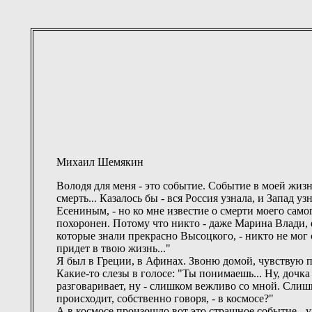
Михаил Шемякин
Володя для меня - это событие. Событие в моей жизн
смерть... Казалось бы - вся Россия узнала, и Запад у
Есениным, - но ко мне известие о смерти моего само
похоронен. Потому что никто - даже Марина Влади, е
которые знали прекрасно Высоцкого, - никто не мог 
придет в твою жизнь..."
Я был в Греции, в Афинах. Звоню домой, чувствую по
Какие-то слезы в голосе: "Ты понимаешь... Ну, дочк
разговаривает, ну - слишком вежливо со мной. Слиш
происходит, собственно говоря, - в космосе?"
А в космосе произошло вот это страшное событие - 