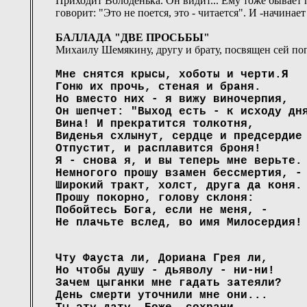
Приходит Володенька. Он видит... Ему тоже бывает 
говорит: "Это не поется, это - читается". И -начинает
БАЛЛАДА "ДВЕ ПРОСЬБЫ"
Михаилу Шемякину, другу и брату, посвящен сей по
Мне снятся крысы, хоботы и черти.Я
Гоню их прочь, стеная и браня.
Но вместо них - я вижу виночерпия,
Он шепчет: "Выход есть - к исходу дн
Вина! И прекратится толкотня,
Виденья схлынут, сердце и предсердие
Отпустит, и расплавится броня!
Я - снова я, и вы теперь мне верьте.
Немногого прошу взамен бессмертия, -
Широкий тракт, холст, друга да коня.
Прошу покорно, голову склоня:
Побойтесь Бога, если не меня, -
Не плачьте вслед, во имя Милосердия!
Чту Фауста ли, Дориана Грея ли,
Но чтобы душу - дьяволу - ни-ни!
Зачем цыганки мне гадать затеяли?
День смерти уточнили мне они...