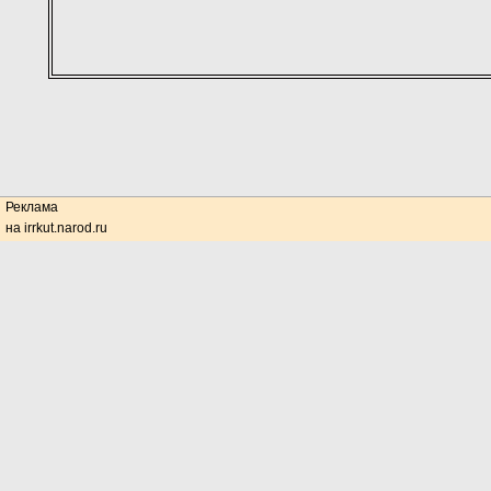
Реклама
на irrkut.narod.ru