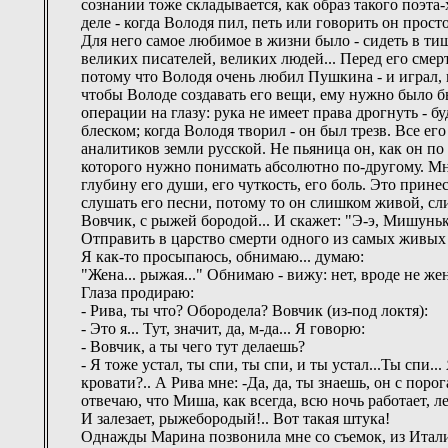
сознании тоже складывается, как образ такого поэта-
деле - когда Володя пил, петь или говорить он просто 
Для него самое любимое в жизни было - сидеть в ти
великих писателей, великих людей... Перед его сме
потому что Володя очень любил Пушкина - и играл, 
чтобы Володе создавать его вещи, ему нужно было бы
операции на глазу: рука не имеет права дрогнуть - б
блеском; когда Володя творил - он был трезв. Все ег
аналитиков земли русской. Не пьяница он, как он по 
которого нужно понимать абсолютно по-другому. Мне 
глубину его души, его чуткость, его боль. Это прине
слушать его песни, потому то он слишком живой, слиш
Вовчик, с рыжей бородой... И скажет: "Э-э, Мишуньк
Отправить в царство смерти одного из самых живых 
Я как-то просыпаюсь, обнимаю... думаю:
"Жена... рыжая..." Обнимаю - вижу: нет, вроде не же
Глаза продираю:
- Рива, ты что? Обородела? Вовчик (из-под локтя):
- Это я... Тут, значит, да, м-да... Я говорю:
- Вовчик, а ты чего тут делаешь?
- Я тоже устал, ты спи, ты спи, и ты устал...Ты спи.
кровати?.. А Рива мне: -Да, да, ты знаешь, он с по
отвечаю, что Миша, как всегда, всю ночь работает, лег 
И залезает, рыжебородый!.. Вот такая штука!
Однажды Марина позвонила мне со съемок, из Италии