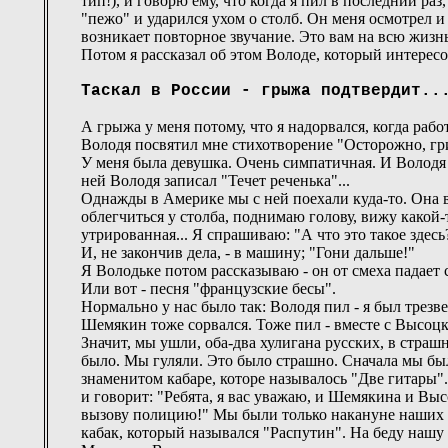
тип!), и говорю ему, что когда я пил в последний раз
"пежо" и ударился ухом о столб. Он меня осмотрел 
возникает повторное звучание. Это вам на всю жизнь
Потом я рассказал об этом Володе, который интересо
Таскал в России - грыжа подтвердит..
А грыжа у меня потому, что я надорвался, когда раб
Володя посвятил мне стихотворение "Осторожно, гри
У меня была девушка. Очень симпатичная. И Володя с
ней Володя записал "Течет реченька"...
Однажды в Америке мы с ней поехали куда-то. Она 
облегчиться у столба, поднимаю голову, вижу какой-
утрированная... Я спрашиваю: "А что это такое здесь
И, не закончив дела, - в машину; "Гони дальше!"
Я Володьке потом рассказываю - он от смеха падает 
Или вот - песня "французские бесы".
Нормально у нас было так: Володя пил - я был трезве
Шемякин тоже сорвался. Тоже пил - вместе с Высоц
Значит, мы ушли, оба-два хулигана русских, в страш
было. Мы гуляли. Это было страшно. Сначала мы был
знаменитом кабаре, которе называлось "Две гитары"
и говорит: "Ребята, я вас уважаю, и Шемякина и Выс
вызову полицию!" Мы были только накануне наших в
кабак, который назывался "Распутин". На беду нашу 