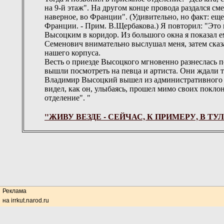
на 9-й этаж". На другом конце провода раздался см
наверное, во Франции". (Удивительно, но факт: ещ
Франции. - Прим. В.Щербакова.) Я повторил: "Это п
Высоцким в коридор. Из большого окна я показал е
Семенович внимательно выслушал меня, затем сказа
нашего корпуса.
Весть о приезде Высоцкого мгновенно разнеслась по
вышли посмотреть на певца и артиста. Они ждали т
Владимир Высоцкий вышел из административного ко
видел, как он, улыбаясь, прошел мимо своих поклон
отделение". "
"ЖИВУ ВЕЗДЕ - СЕЙЧАС, К ПРИМЕРУ, В ТУ
Реклама
на irrkut.narod.ru