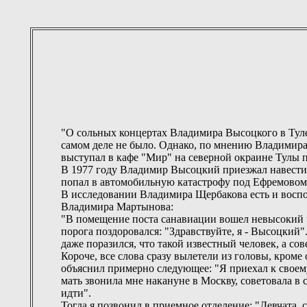
"О сольных концертах Владимира Высоцкого в Туле 
самом деле не было. Однако, по мнению Владимира 
выступал в кафе "Мир" на северной окраине Тулы 
В 1977 году Владимир Высоцкий приезжал навестит
попал в автомобильную катастрофу под Ефремовом и
В исследовании Владимира Щербакова есть и восп
Владимира Мартынова:
"В помещение поста санавиации вошел невысокий ч
порога поздоровался: "Здравствуйте, я - Высоцкий"
даже поразился, что такой известный человек, а с
Короче, все слова сразу вылетели из головы, кро
объяснил примерно следующее: "Я приехал к своему
мать звонила мне накануне в Москву, советовала в 
идти".
Тогда я позвонил в приемное отделение: "Девчата,