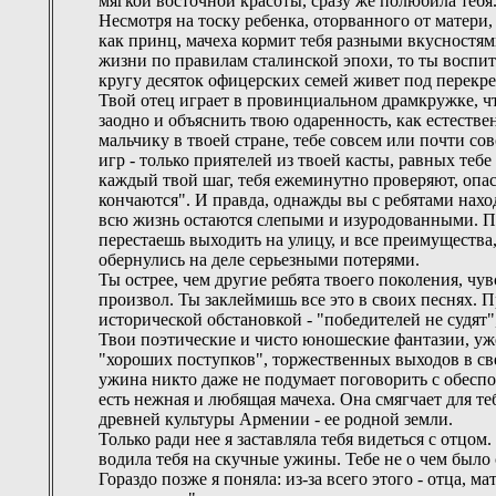
мягкой восточной красоты, сразу же полюбила тебя.
Несмотря на тоску ребенка, оторванного от матери
как принц, мачеха кормит тебя разными вкусностями.
жизни по правилам сталинской эпохи, то ты воспит
кругу десяток офицерских семей живет под перекр
Твой отец играет в провинциальном драмкружке, что
заодно и объяснить твою одаренность, как естестве
мальчику в твоей стране, тебе совсем или почти с
игр - только приятелей из твоей касты, равных теб
каждый твой шаг, тебя ежеминутно проверяют, опас
кончаются". И правда, однажды вы с ребятами наход
всю жизнь остаются слепыми и изуродованными. П
перестаешь выходить на улицу, и все преимущества
обернулись на деле серьезными потерями.
Ты острее, чем другие ребята твоего поколения, чув
произвол. Ты заклеймишь все это в своих песнях
исторической обстановкой - "победителей не судят"
Твои поэтические и чисто юношеские фантазии, уж
"хороших поступков", торжественных выходов в свет
ужина никто даже не подумает поговорить с обеспо
есть нежная и любящая мачеха. Она смягчает для теб
древней культуры Армении - ее родной земли.
Только ради нее я заставляла тебя видеться с отцом. 
водила тебя на скучные ужины. Тебе не о чем было 
Гораздо позже я поняла: из-за всего этого - отца, м