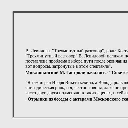
В. Левидова. "Трехминутный разговор", роль: Костя,
"Трехминутный разговор" В. Левидовой целиком по
поставлена проблема выбора пути после окончания 
вот вопросы, затронутые в этом спектакле".
Миклишанский М. Гастроли начались.- "Советска
"Я там играл Игоря Викентьевича, а Володя роль ш
эпизодическая роль, и я, честно говоря, даже не п
часто друг друга подменяли в таких сценах, и сейч
Отрывки из беседы с актерами Московского теа
.