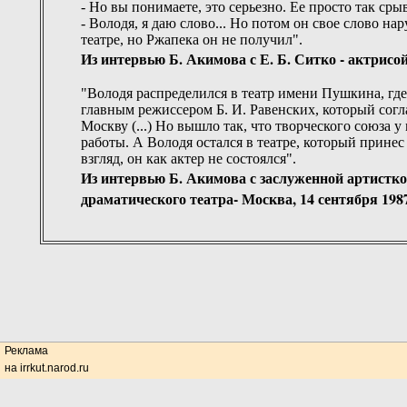
- Но вы понимаете, это серьезно. Ее просто так сры
- Володя, я даю слово... Но потом он свое слово на
театре, но Ржапека он не получил".
Из интервью Б. Акимова с Е. Б. Ситко - актрисо
"Володя распределился в театр имени Пушкина, где 
главным режиссером Б. И. Равенских, который согла
Москву (...) Но вышло так, что творческого союза у 
работы. А Володя остался в театре, который принес
взгляд, он как актер не состоялся".
Из интервью Б. Акимова с заслуженной артистк
драматического театра- Москва, 14 сентября 198
Реклама
на irrkut.narod.ru