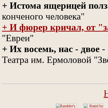
+ Истома ящерицей полз
конченого человека"
+ И фюрер кричал, от "з
"Евреи"
+ Их восемь, нас - двое
-
Театра им. Ермоловой "Зв