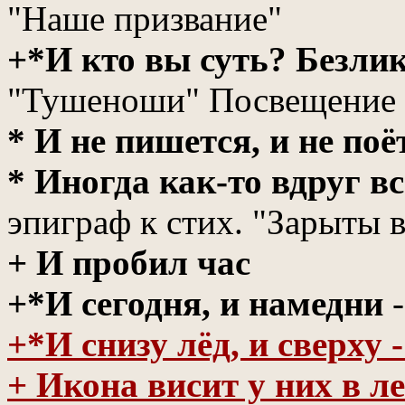
"Наше призвание"
+*И кто вы суть? Безли
"Тушеноши" Посвещение
* И не пишется, и не поё
* Иногда как-то вдруг 
эпиграф к стих. "Зарыты в
+ И пробил час
+*И сегодня, и намедни
+*И снизу лёд, и сверху
+ Икона висит у них в л