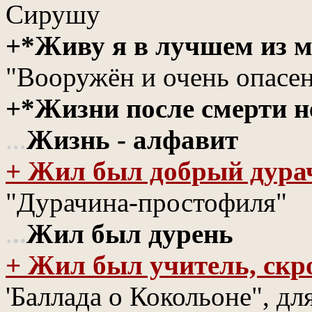
Сирушу
+*Живу я в лучшем из 
"Вооружён и очень опасе
+*Жизни после смерти н
...
Жизнь - алфавит
+ Жил был добрый дура
"Дурачина-простофиля"
.
..
Жил был дурень
+ Жил был учитель, ск
'Баллада о Кокольоне", дл