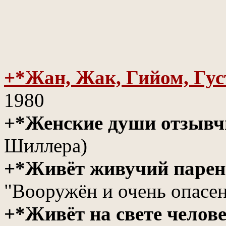
+*Жан, Жак, Гийом, Гус
1980
+*Женские души отзыв
Шиллера)
+*Живёт живучий паре
"Вооружён и очень опасе
+*Живёт на свете челов