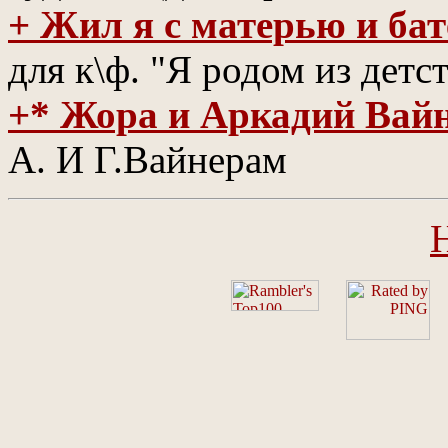
+ Жил я с матерью и бат
для к\ф. "Я родом из детс
+* Жора и Аркадий Вай
А. И Г.Вайнерам