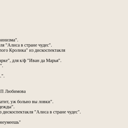
винизма".
ля "Алиса в стране чудес".
лого Кролика" из дискоспектакля
рке", для к/ф "Иван да Марья".
".
…".
 Ю П Любимова
ватит, уж больно вы ловки".
дежды".
з дискоспектакля "Алиса в стране чудес".
 неумеешь"