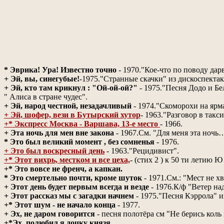
* Эврика! Ура! Известно точно
- 1970."Кое-что по поводу дар
+ Эй, вы, синегубые!
-1975."Странные скачки" из дискоспектак
+ Эй, кто там крикнул : "Ой-ой-ой?"
- 1975."Песня Додо и Бе
" Алиса в стране чудес".
+ Эй, народ че
стной, незадачливый
- 1974."Скоморохи на ярма
+ Эй, шофер, вези в Бутырский хутор
- 1963."Разговор в такси
+* Экспресс Москва - Варшава, 13-е место
- 1966.
+ Эта ночь для мен вне закона
- 1967.См. "Для меня эта ночь
* Это был великий момент , без сомненья
- 1976.
+ Это был воскресный день
- 1963."Рецидивист".
+* Этот вихрь, местком и все цеха,
- (стих 2 ) к 50 ти летию
+* Это вовсе не френч, а капкан.
* Это смертельно почти, кроме шуток
- 1971.См.: "Мест не х
+ Этот день будет первым всегда и везде
- 1976.К/ф "Ветер на
+ Этот рассказ мы с загадки начнем
- 1975."Песня Кэррола" и
+* Этот шум - не начало конца
- 1977.
+ Эх, не даром говорится
- песня полотёра см "Не берись коль
+*Эх, полюбил я дочку князя