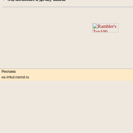
Реклама
на irrkut.narod.ru