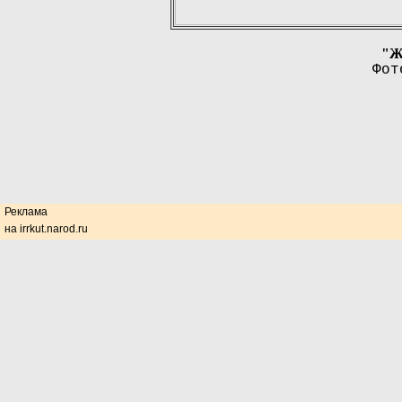
"Ж
Фот
Реклама
на irrkut.narod.ru