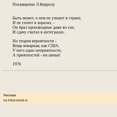
Посвящение Л.Керролу
Быть может, о нем не узнают в стране,
И не споют в хоралах, -
Он брал производные даже во сне,
И сдачу считал в интегралах.
Но теория вероятности -
Вещь коварная, как США.
У него одни неприятности,
А приятностей - ни шиша!
1976
Реклама
на irrkut.narod.ru